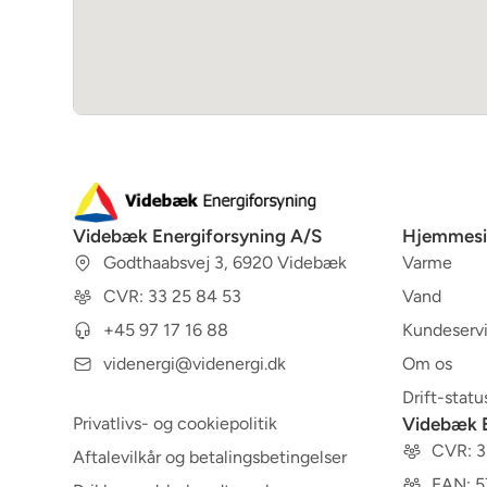
Videbæk Energiforsyning A/S
Hjemmesi
Godthaabsvej 3, 6920 Videbæk
Varme
CVR: 33 25 84 53
Vand
+45 97 17 16 88
Kundeserv
videnergi@videnergi.dk
Om os
Drift-statu
Privatlivs- og cookiepolitik
Videbæk E
CVR: 
Aftalevilkår og betalingsbetingelser
EAN: 