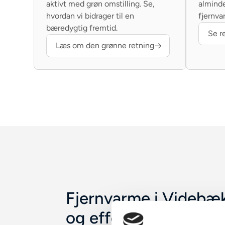
aktivt med grøn omstilling. Se,
alminde
hvordan vi bidrager til en
fjernva
bæredygtig fremtid.
Se r
Læs om den grønne retning
Fjernvarme i Videbæk
og effektiv varmeløs