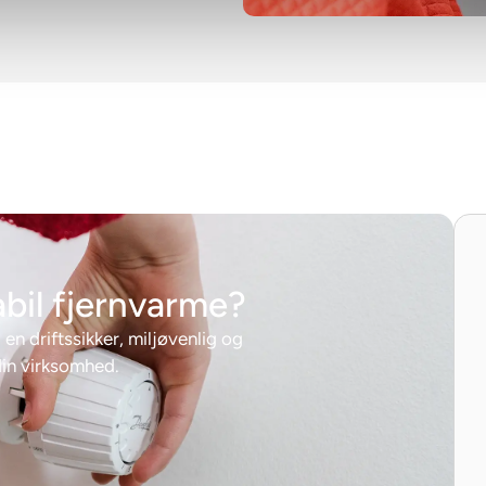
abil fjernvarme?
 en driftssikker, miljøvenlig og
din virksomhed.