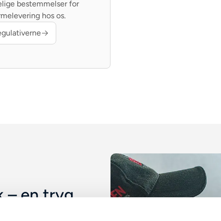
lige bestemmelser for
rmelevering hos os.
egulativerne
 – en tryg
ning