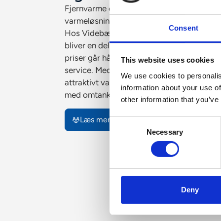
Fjernvarme er en moderne, miljøvenlig og
varmeløsning for både husejere og virkso
Consent
Hos Videbæk Energiforsyning får du ikke 
bliver en del af et lokalt fællesskab, hvor s
priser går hånd i hånd med høj forsynings
This website uses cookies
service. Med en af landets laveste fjernvar
We use cookies to personalis
attraktivt valg for dig, der ønsker en frem
information about your use of
med omtanke for både pengepung og klim
other information that you’ve
Læs mere om os
Consent
Necessary
Selection
Deny