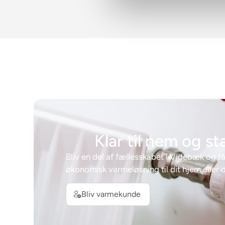
Klar til nem og st
Bliv en del af fællesskabet i Videbæk og få
økonomisk varmeløsning til dit hjem eller 
Bliv varmekunde