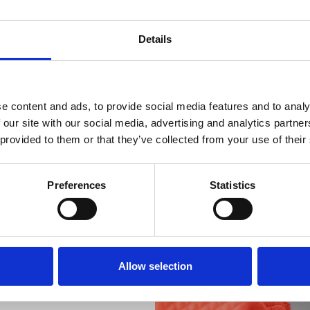
 økonomisk
mheder i Videbæk.
Details
bare varme – du
tabil drift og lave
sikkerhed og god
mepriser er vi et
e content and ads, to provide social media features and to analy
tidssikret opvarmning
 our site with our social media, advertising and analytics partn
a.
 provided to them or that they’ve collected from your use of their
Preferences
Statistics
Allow selection