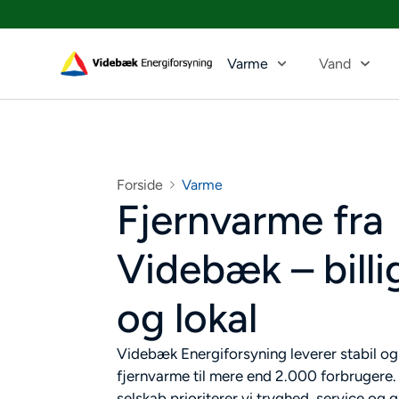
Varme
Vand
Forside
Varme
Fjernvarme fra
Videbæk – billig
og lokal
Videbæk Energiforsyning leverer stabil og
fjernvarme til mere end 2.000 forbrugere
selskab prioriterer vi tryghed, service og 