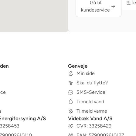
Gå til
Te
kundeservice
den
Genveje
Min side
Skal du flytte?
ice
SMS-Service
Tilmeld vand
s
Tilmeld varme
nergiforsyning A/S
Videbæk Vand A/S
33258453
CVR: 33258429
5790002610110
EAN: 5790002610127