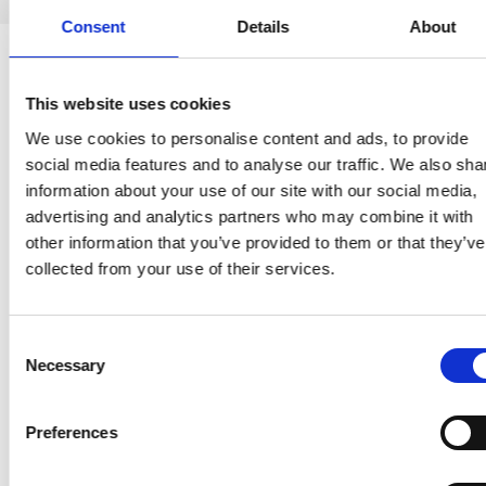
Consent
Details
About
This website uses cookies
Klar til at skifte til fjernvarme?
We use cookies to personalise content and ads, to provide
Bliv en del af fællesskabet og få en løsning,
social media features and to analyse our traffic. We also sha
der både er god for dig, din bolig og klimaet.
information about your use of our site with our social media,
advertising and analytics partners who may combine it with
Bliv varmekunde
other information that you’ve provided to them or that they’ve
collected from your use of their services.
Consent
Necessary
Selection
Preferences
Tilmeld SMS Service
Få vigtige beskeder, hvis der opstår