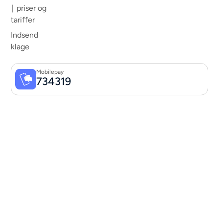
∣ priser og
tariffer
Indsend
klage
Mobilepay
734319