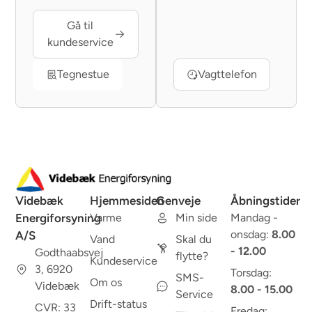
Gå til
kundeservice
Tegnestue
Vagttelefon
Videbæk
Hjemmesiden
Genveje
Åbningstider
Energiforsyning
Varme
Min side
Mandag -
onsdag:
8.00
A/S
Vand
Skal du
- 12.00
Godthaabsvej
flytte?
Kundeservice
3, 6920
Torsdag:
SMS-
Om os
Videbæk
8.00 - 15.00
Service
Drift-status
CVR: 33
Fredag: