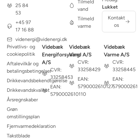
Tilmeld
25 84
Lukket
vand
53
Kontakt
Tilmeld
+45 97
os
varme
17 16 88
videnergi@videnergi.dk
Privatlivs- og
Videbæk
Videbæk
Videbæk
cookiepolitik
Energiforsyning
Vand A/S
Varme A/S
A/S
CVR:
CVR:
Aftalevilkår og
33258429
33258445
CVR:
betalingsbetingelser
33258453
EAN:
EAN:
Drikkevandsbekendtgørelse
5790002610127
579000261
EAN:
Drikkevandskvalitet
5790002610110
Årsregnskaber
Grøn
omstillingsplan
Fjernvarmedeklaration
Takstblade